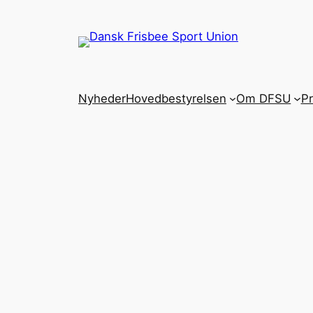
Spring
til
indhold
Nyheder
Hovedbestyrelsen
Om DFSU
P