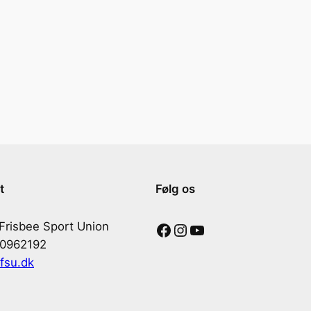
t
Følg os
Facebook
Instagram
YouTube
Frisbee Sport Union
30962192
fsu.dk