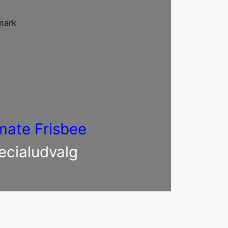
mark
mate Frisbee
ecialudvalg