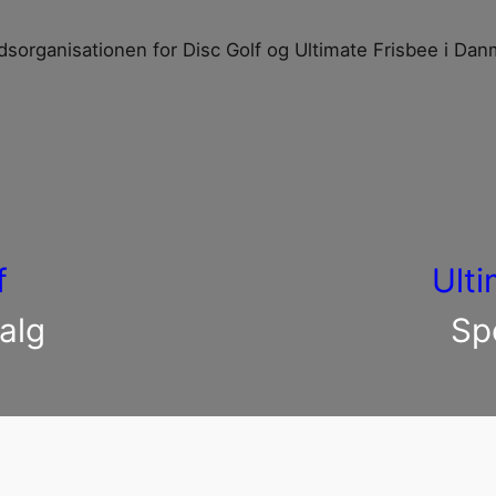
dsorganisationen for Disc Golf og Ultimate Frisbee i Dan
f
Ulti
alg
Sp