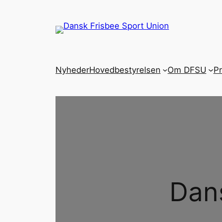
Spring
til
indhold
Nyheder
Hovedbestyrelsen
Om DFSU
P
Dans