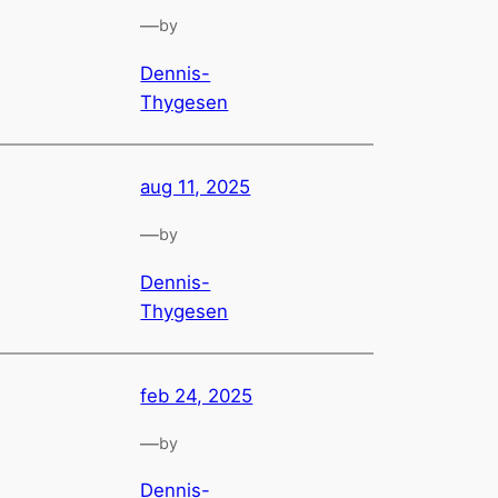
—
by
Dennis-
Thygesen
aug 11, 2025
—
by
Dennis-
Thygesen
feb 24, 2025
—
by
Dennis-