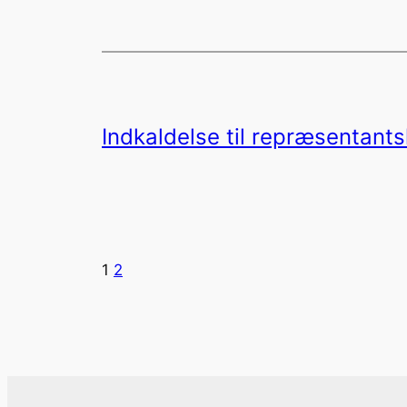
Indkaldelse til repræsentan
1
2