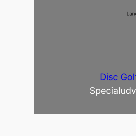
Lan
Disc Gol
Specialudv